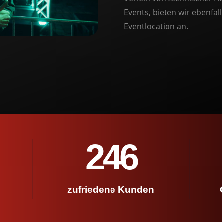
Events, bieten wir ebenfal
Eventlocation an.
246
zufriedene Kunden