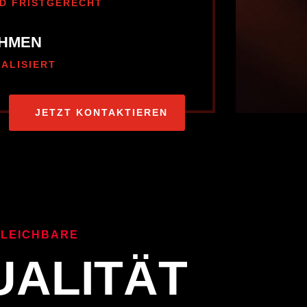
D FRISTGERECHT
AHMEN
UALISIERT
JETZT KONTAKTIEREN
LEICHBARE
UALITÄT