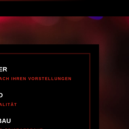
ER
ACH IHREN VORSTELLUNGEN
D
ALITÄT
BAU